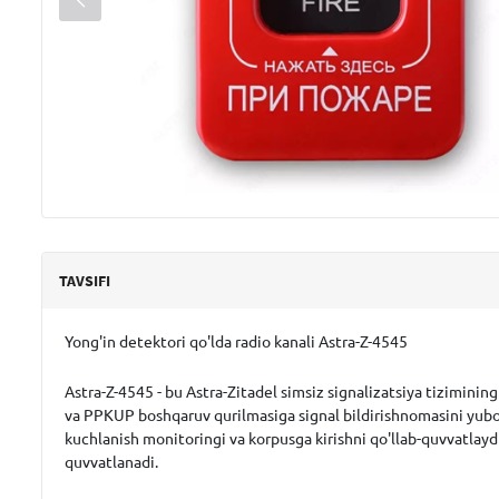
TAVSIFI
Yong'in detektori qo'lda radio kanali Astra-Z-4545
Astra-Z-4545 - bu Astra-Zitadel simsiz signalizatsiya tizimining
va PPKUP boshqaruv qurilmasiga signal bildirishnomasini yubora
kuchlanish monitoringi va korpusga kirishni qo'llab-quvvatlayd
quvvatlanadi.