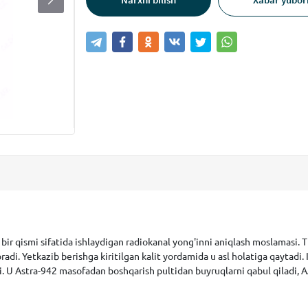
 bir qismi sifatida ishlaydigan radiokanal yong'inni aniqlash moslamasi. 
di. Yetkazib berishga kiritilgan kalit yordamida u asl holatiga qaytadi.
i. U Astra-942 masofadan boshqarish pultidan buyruqlarni qabul qiladi, 