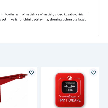
i loyihalash, o'rnatish va o'rnatish, video kuzatuv, kirishni
 vaqtini va ishonchini qadrlaymiz, shuning uchun biz faqat