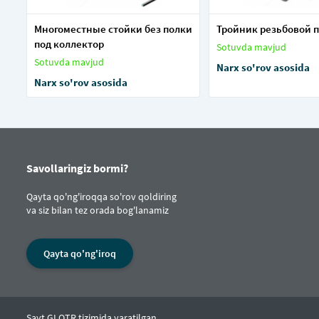
Многоместные стойки без полки
Тройник резьбовой 
под коллектор
Sotuvda mavjud
Sotuvda mavjud
Narx so'rov asosida
Narx so'rov asosida
Savollaringiz bormi?
Qayta qo'ng'iroqqa so'rov qoldiring
va siz bilan tez orada bog'lanamiz
Qayta qo'ng'iroq
Sayt GLOTR tizimida yaratilgan