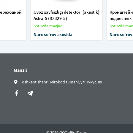
переходной
Ovoz xavfsizligi detektori (akustik)
Кронштейн
Astra-S (IO 329-5)
подвесных
Sotuvda mavjud
Sotuvda mav
Narx so'rov asosida
Narx so'rov
Manzil
Toshkent shahri, Mirobod tumani, ул.Нукус, 89
© 2026 ООО «FireTech»