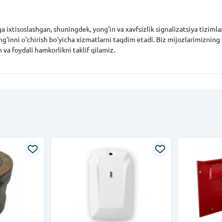
ixtisoslashgan, shuningdek, yong'in va xavfsizlik signalizatsiya tizimlarin
g'inni o'chirish bo'yicha xizmatlarni taqdim etadi. Biz mijozlarimizning
h va foydali hamkorlikni taklif qilamiz.