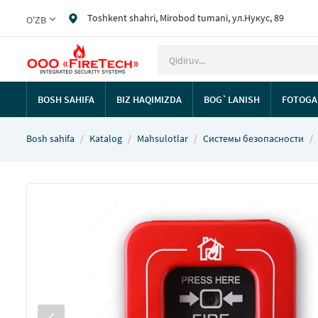
Toshkent shahri, Mirobod tumani, ул.Нукус, 89
O'ZB
BOSH SAHIFA
BIZ HAQIMIZDA
BOG`LANISH
FOTOGA
Bosh sahifa
Katalog
Mahsulotlar
Системы безопасности