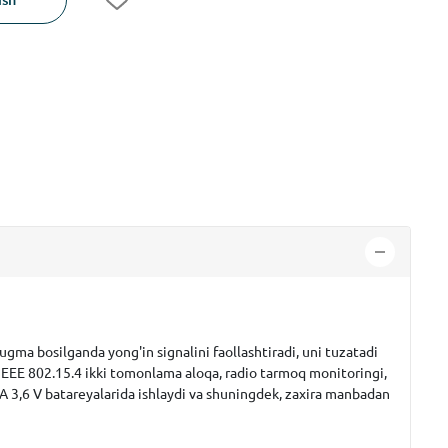
Tugma bosilganda yong'in signalini faollashtiradi, uni tuzatadi
 IEEE 802.15.4 ikki tomonlama aloqa, radio tarmoq monitoringi,
AA 3,6 V batareyalarida ishlaydi va shuningdek, zaxira manbadan