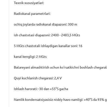
Texnik xususiyatlari:
Radiokanal parametrlari:
ochiq joylarda radiokanal diapazoni: 300 m
ish chastotasi diapazoni: 2400 - 2483,5 MGts
5 MGts chastotali ishlaydigan kanallar soni: 16
kanal kengligi: 2 MGts
Batareyani almashtirish uchun ko'rsatkichni boshlash chegarala
Quyi kuchlanish chegarasi: 2,4 V
Ishlash harorati: -30 dan +55°S gacha
Namlik kondensatsiyasisiz nisbiy havo namligi: +40°S da 93% 