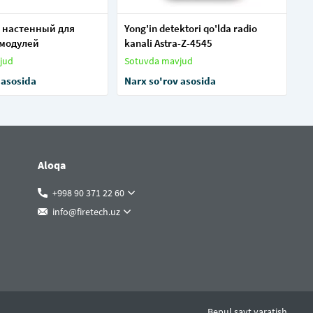
 настенный для
Yong'in detektori qo'lda radio
 модулей
kanali Astra-Z-4545
jud
Sotuvda mavjud
 asosida
Narx so'rov asosida
Aloqa
+998 90 371 22 60
info@firetech.uz
Bepul sayt yaratish