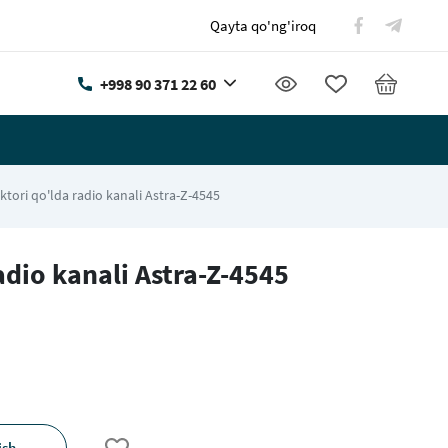
Qayta qo'ng'iroq
+998 90 371 22 60
ktori qo'lda radio kanali Astra-Z-4545
adio kanali Astra-Z-4545
ish