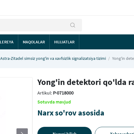
LEREYA
MAQOLALAR
HUJJATLAR
Astra-Zitadel simsiz yong'in va xavfsizlik signalizatsiya tizimi
Yong'in dete
Yong'in detektori qo'lda r
Artikul:
P-0718000
Sotuvda mavjud
Narx so'rov asosida
Narxni bilish
Xabar yubor