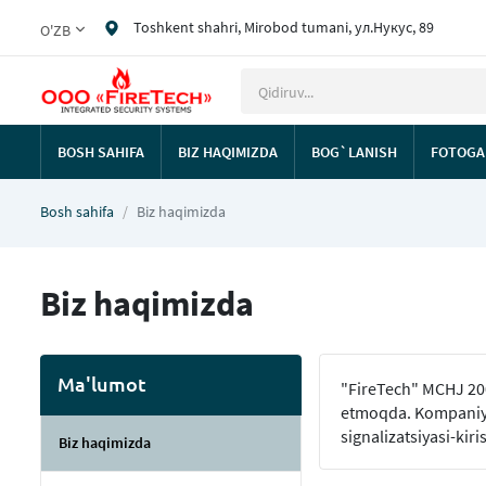
Toshkent shahri, Mirobod tumani, ул.Нукус, 89
O'ZB
BOSH SAHIFA
BIZ HAQIMIZDA
BOG`LANISH
FOTOGA
Bosh sahifa
Biz haqimizda
Biz haqimizda
Ma'lumot
"FireTech" MCHJ 2004
etmoqda. Kompaniya 
signalizatsiyasi-kir
Biz haqimizda