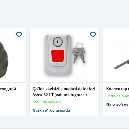
реходной
Qo'lda xavfsizlik nuqtasi detektori
Коллектор 
Astra-321 T (vahima tugmasi)
Sotuvda mav
Sotuvda mavjud
Narx so'rov
Narx so'rov asosida