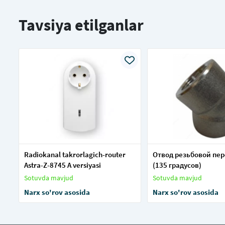
Tavsiya etilganlar
Radiokanal takrorlagich-router
Отвод резьбовой пе
Astra-Z-8745 A versiyasi
(135 градусов)
Sotuvda mavjud
Sotuvda mavjud
Narx so'rov asosida
Narx so'rov asosida