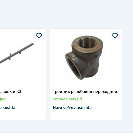
газовый К3
Тройник резьбовой переходной
jud
Sotuvda mavjud
 asosida
Narx so'rov asosida