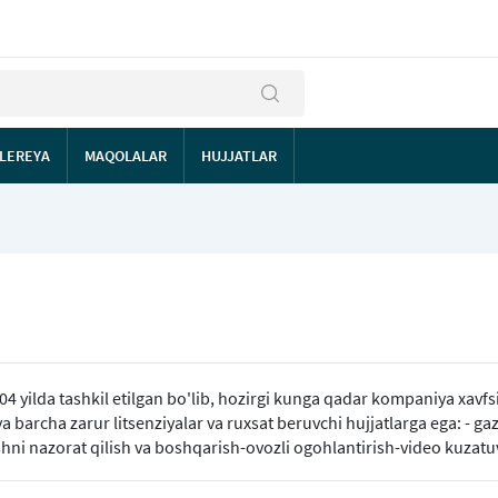
LEREYA
MAQOLALAR
HUJJATLAR
 yilda tashkil etilgan bo'lib, hozirgi kunga qadar kompaniya xavfsiz
barcha zarur litsenziyalar va ruxsat beruvchi hujjatlarga ega: - ga
ishni nazorat qilish va boshqarish-ovozli ogohlantirish-video kuzatuv