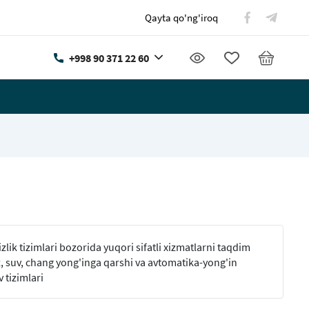
Qayta qo'ng'iroq
+998 90 371 22 60
lik tizimlari bozorida yuqori sifatli xizmatlarni taqdim
z, suv, chang yong'inga qarshi va avtomatika-yong'in
 tizimlari