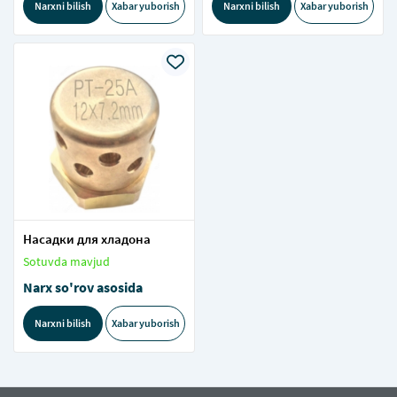
Narxni bilish
Xabar yuborish
Narxni bilish
Xabar yuborish
Насадки для хладона
Sotuvda mavjud
Narx so'rov asosida
Narxni bilish
Xabar yuborish