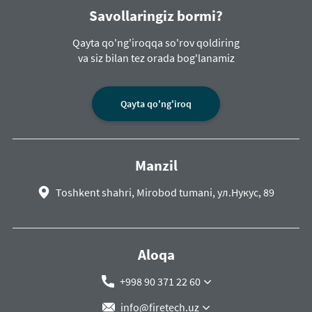
Savollaringiz bormi?
Qayta qo'ng'iroqqa so'rov qoldiring
va siz bilan tez orada bog'lanamiz
Qayta qo'ng'iroq
Manzil
Toshkent shahri, Mirobod tumani, ул.Нукус, 89
Aloqa
+998 90 371 22 60
info@firetech.uz