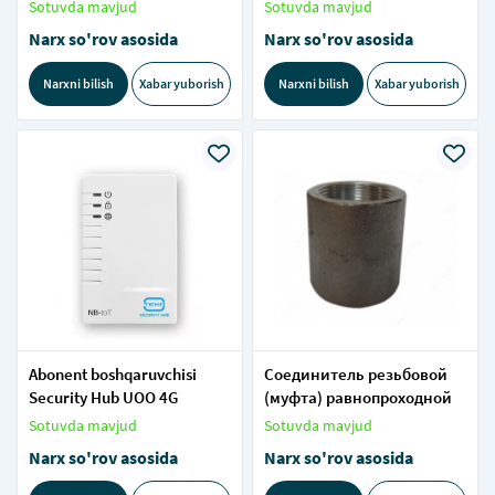
Sotuvda mavjud
Sotuvda mavjud
Narx so'rov asosida
Narx so'rov asosida
Narxni bilish
Xabar yuborish
Narxni bilish
Xabar yuborish
Abonent boshqaruvchisi
Соединитель резьбовой
Security Hub UOO 4G
(муфта) равнопроходной
Sotuvda mavjud
Sotuvda mavjud
Narx so'rov asosida
Narx so'rov asosida