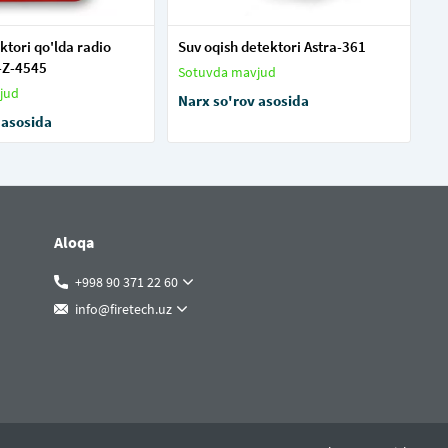
ktori qo'lda radio
Suv oqish detektori Astra-361
a-Z-4545
Sotuvda mavjud
jud
Narx so'rov asosida
 asosida
Aloqa
+998 90 371 22 60
info@firetech.uz