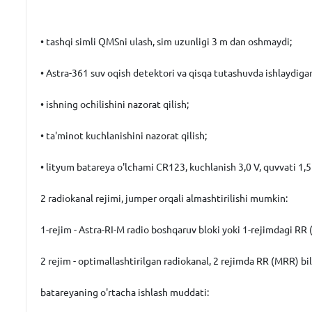
• tashqi simli QMSni ulash, sim uzunligi 3 m dan oshmaydi;
• Astra-361 suv oqish detektori va qisqa tutashuvda ishlaydigan
• ishning ochilishini nazorat qilish;
• ta'minot kuchlanishini nazorat qilish;
• lityum batareya o'lchami CR123, kuchlanish 3,0 V, quvvati 1,5 
2 radiokanal rejimi, jumper orqali almashtirilishi mumkin:
1-rejim - Astra-RI-M radio boshqaruv bloki yoki 1-rejimdagi RR 
2 rejim - optimallashtirilgan radiokanal, 2 rejimda RR (MRR) bil
batareyaning o'rtacha ishlash muddati: