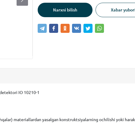
Narxni bilish
Xabar yubor
 detektori IO 10210-1
lar) materiallardan yasalgan konstruktsiyalarning ochilishi yoki harakatl