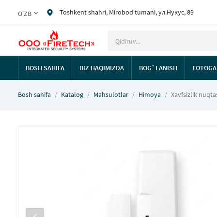
Toshkent shahri, Mirobod tumani, ул.Нукус, 89
O'ZB
BOSH SAHIFA
BIZ HAQIMIZDA
BOG`LANISH
FOTOGA
Bosh sahifa
Katalog
Mahsulotlar
Himoya
Xavfsizlik nuqta