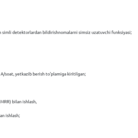
 simli detektorlardan bildirishnomalarni simsiz uzatuvchi funksiyasi;
A/soat, yetkazib berish to'plamiga kiritilgan;
(MRR) bilan ishlash,
an ishlash;