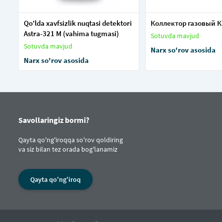
Qo'lda xavfsizlik nuqtasi detektori
Коллектор газовый К
Astra-321 M (vahima tugmasi)
Sotuvda mavjud
Sotuvda mavjud
Narx so'rov asosida
Narx so'rov asosida
Savollaringiz bormi?
Qayta qo'ng'iroqqa so'rov qoldiring
va siz bilan tez orada bog'lanamiz
Qayta qo'ng'iroq