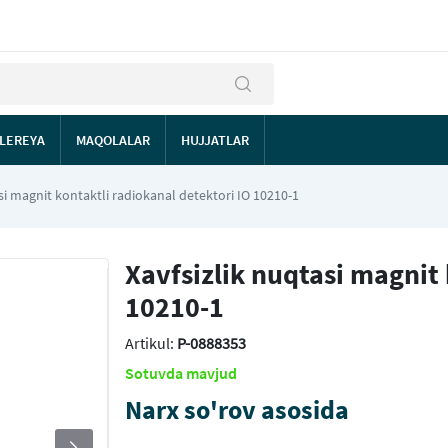
LEREYA
MAQOLALAR
HUJJATLAR
si magnit kontaktli radiokanal detektori IO 10210-1
Xavfsizlik nuqtasi magnit 
10210-1
Artikul:
P-0888353
Sotuvda mavjud
Narx so'rov asosida