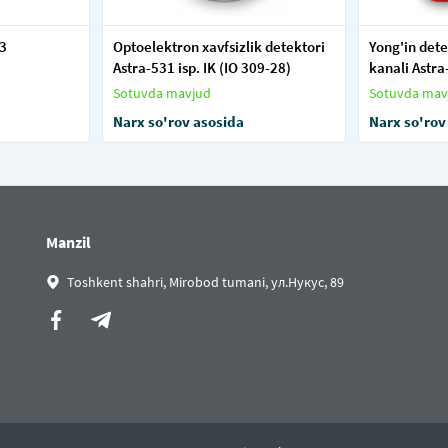
3
Optoelektron xavfsizlik detektori
Yong'in dete
Astra-531 isp. IK (IO 309-28)
kanali Astr
Sotuvda mavjud
Sotuvda mav
Narx so'rov asosida
Narx so'rov
Manzil
Toshkent shahri, Mirobod tumani, ул.Нукус, 89