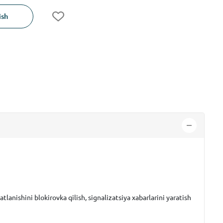
ish
anishini blokirovka qilish, signalizatsiya xabarlarini yaratish