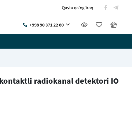
Qayta qo'ng'iroq
+998 90 371 22 60
kontaktli radiokanal detektori IO