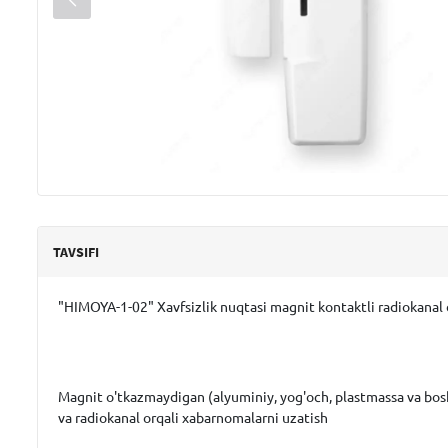
TAVSIFI
"HIMOYA-1-02" Xavfsizlik nuqtasi magnit kontaktli radiokanal
Magnit o'tkazmaydigan (alyuminiy, yog'och, plastmassa va boshqa
va radiokanal orqali xabarnomalarni uzatish