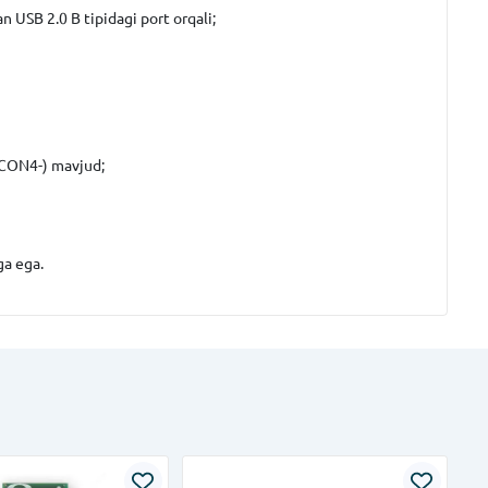
n USB 2.0 B tipidagi port orqali;
 +CON4-) mavjud;
ga ega.