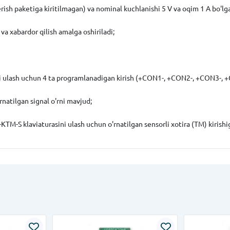
sh paketiga kiritilmagan) va nominal kuchlanishi 5 V va oqim 1 A bo'lga
 va xabardor qilish amalga oshiriladi;
arni ulash uchun 4 ta programlanadigan kirish (+CON1-, +CON2-, +CON3-,
rnatilgan signal o'rni mavjud;
-KTM-S klaviaturasini ulash uchun o'rnatilgan sensorli xotira (TM) kirishi