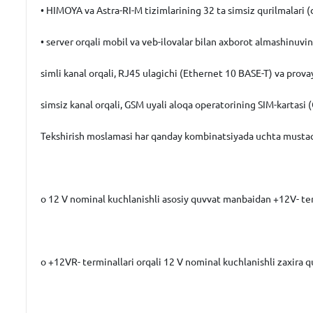
• HIMOYA va Astra-RI-M tizimlarining 32 ta simsiz qurilmalari (de
• server orqali mobil va veb-ilovalar bilan axborot almashinuvin
simli kanal orqali, RJ45 ulagichi (Ethernet 10 BASE-T) va prova
simsiz kanal orqali, GSM uyali aloqa operatorining SIM-kartasi
Tekshirish moslamasi har qanday kombinatsiyada uchta musta
o 12 V nominal kuchlanishli asosiy quvvat manbaidan +12V- term
o +12VR- terminallari orqali 12 V nominal kuchlanishli zaxira