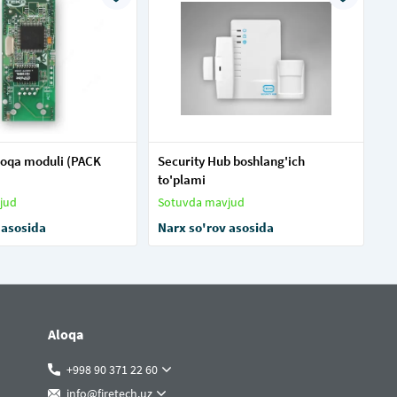
loqa moduli (PACK
Security Hub boshlang'ich
to'plami
jud
Sotuvda mavjud
 asosida
Narx so'rov asosida
Aloqa
+998 90 371 22 60
info@firetech.uz