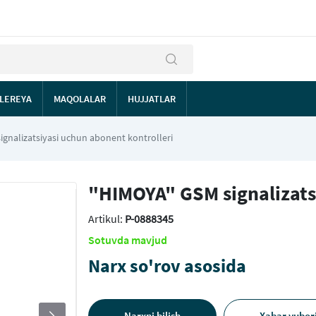
LEREYA
MAQOLALAR
HUJJATLAR
gnalizatsiyasi uchun abonent kontrolleri
"HIMOYA" GSM signalizats
Artikul:
P-0888345
Sotuvda mavjud
Narx so'rov asosida
Narxni bilish
Xabar yubor