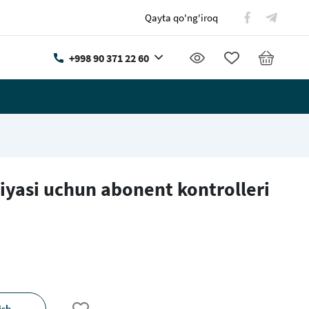
Qayta qo'ng'iroq
+998 90 371 22 60
iyasi uchun abonent kontrolleri
ish