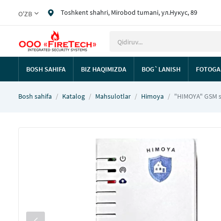
Toshkent shahri, Mirobod tumani, ул.Нукус, 89
O'ZB
BOSH SAHIFA
BIZ HAQIMIZDA
BOG`LANISH
FOTOGA
Bosh sahifa
Katalog
Mahsulotlar
Himoya
"HIMOYA" GSM si