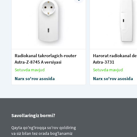
Radiokanal takrorlagich-router
Harorat radiokanal de
Astra-Z-8745 A versiyasi
Astra-3731
Sotuvda mavjud
Sotuvda mavjud
Narx so'rov asosida
Narx so'rov asosida
Savollaringiz bormi?
Qayta qo'ng'iroqqa so'rov qoldiring
va siz bilan tez orada bog'lanamiz