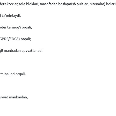
tektorlar, rele bloklari, masofadan boshqarish pultlari, sirenalar) holati
i ta'minlaydi:
yder tarmog'i orqali,
 (GPRS/EDGE) orqali;
qil manbadan quvvatlanadi:
inallari orqali,
 quvvat manbaidan,