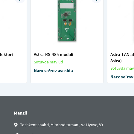
tektori
Astra-RS-485 moduli
Astra-LAN a
Astra)
Sotuvda mavjud
Sotuvda mav
Narx so'rov asosida
Narx so'rov
Manzil
Toshkent shahri, Mirobod tumani, ул.Нукус, 89