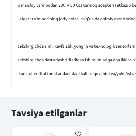
o maishiy tarmoqdan 230 V 50 Gts tarmoq adapteri (etkazib beri
· elektr ta'minotining joriy holati to'g'risida doimiy monitoring
tekshirgichda simli xavfsizlik, yong'in va texnologik sensorl
tekshirgichda dasturlashtiriladigan ish rejimlariga ega ikkita o'
kontroller iButton standartidagi kalit o'quvchini va/yoki Astra
Tavsiya etilganlar