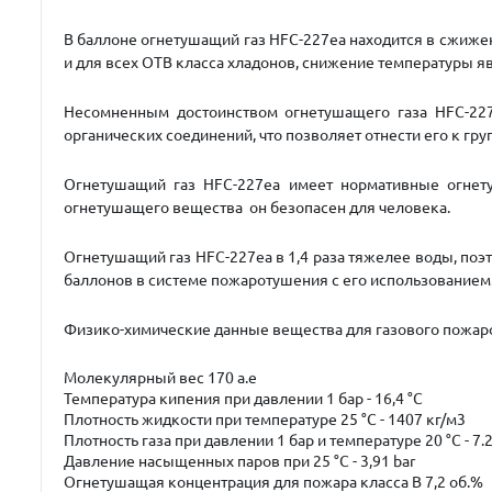
В баллоне
огнетушащий газ
HFC-227ea
находится в сжиже
и для всех ОТВ класса хладонов, снижение температуры я
Несомненным достоинством
огнетушащего газа HFC-22
органических соединений, что позволяет отнести его к груп
Огнетушащий газ
HFC-227ea
имеет нормативные огнетуш
огнетушащего вещества он безопасен для человека.
Огнетушащий газ
HFC-227ea
в 1,4 раза тяжелее воды, поэ
баллонов в системе пожаротушения с его использованием
Физико-химические данные вещества для газового пожар
Молекулярный вес 170 а.е
Температура кипения при давлении 1 бар - 16,4 °С
Плотность жидкости при температуре 25 °С - 1407 кг/м3
Плотность газа при давлении 1 бар и температуре 20 °С - 7.
Давление насыщенных паров при 25 °С - 3,91 bar
Огнетушащая концентрация для пожара класса В 7,2 об.%