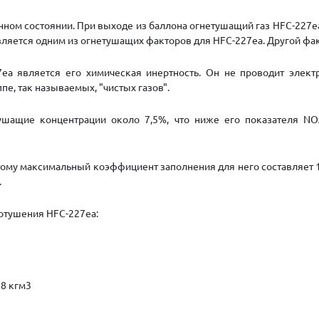
нном состоянии. При выходе из баллона
огнетушащий газ
HFC-227ea
вляется одним из огнетушащих факторов для HFC-227ea. Другой фак
7ea
является его химическая инертность. Он не проводит элект
пе, так называемых, "чистых газов".
ащие концентрации около 7,5%, что ниже его показателя NOAE
тому максимальный коэффициент заполнения для него составляет 1,
.
отушения HFC-227ea:
28 кгм3