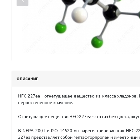
ОПИСАНИЕ
HFC-227ea
- огнетушащее вещество из класса хладонов.
первостепенное значение.
Огнетушащее вещество HFC-227ea
- это газ без цвета, вку
В NFPA 2001 и ISO 14520 он зарегестрирован как HFC-22
227ea
представляет собой гептафторпропан и имеет хими