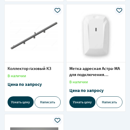
Коллектор газовый К3
Метка адресная Астра-МА
для подключения
В наличии
безадресных устройств
В наличии
Цена по запросу
Цена по запросу
Узнать цену
Написать
Узнать цену
Написать