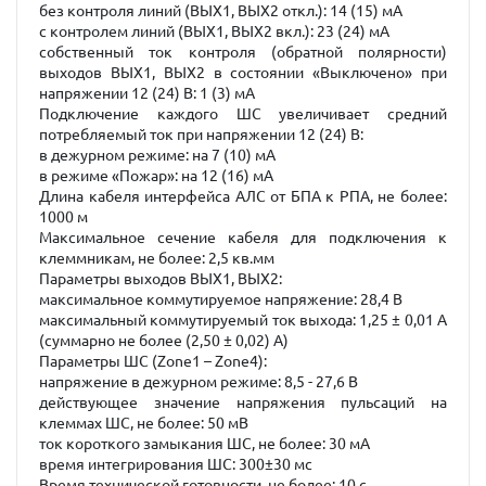
без контроля линий (ВЫХ1, ВЫХ2 откл.): 14 (15) мА
с контролем линий (ВЫХ1, ВЫХ2 вкл.): 23 (24) мА
собственный ток контроля (обратной полярности)
выходов ВЫХ1, ВЫХ2 в состоянии «Выключено» при
напряжении 12 (24) В: 1 (3) мА
Подключение каждого ШС увеличивает средний
потребляемый ток при напряжении 12 (24) В:
в дежурном режиме: на 7 (10) мА
в режиме «Пожар»: на 12 (16) мА
Длина кабеля интерфейса АЛС от БПА к РПА, не более:
1000 м
Максимальное сечение кабеля для подключения к
клеммникам, не более: 2,5 кв.мм
Параметры выходов ВЫХ1, ВЫХ2:
максимальное коммутируемое напряжение: 28,4 В
максимальный коммутируемый ток выхода: 1,25 ± 0,01 А
(суммарно не более (2,50 ± 0,02) А)
Параметры ШС (Zone1 – Zone4):
напряжение в дежурном режиме: 8,5 - 27,6 В
действующее значение напряжения пульсаций на
клеммах ШС, не более: 50 мВ
ток короткого замыкания ШС, не более: 30 мА
время интегрирования ШС: 300±30 мс
Время технической готовности, не более: 10 с