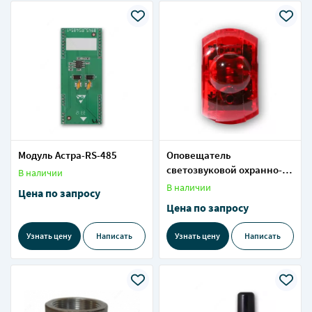
Модуль Астра-RS-485
Оповещатель
светозвуковой охранно-
В наличии
пожарный Астра-10 исп.
В наличии
Цена по запросу
М2 (О 12-3)
Цена по запросу
Узнать цену
Написать
Узнать цену
Написать