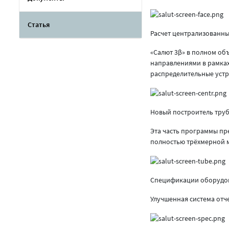
Статья
Расчет централизованны
«Салют 3β» в полном об
направлениями в рамках
распределительные устр
Новый построитель тру
Эта часть программы пр
полностью трёхмерной м
Спецификации оборудо
Улучшенная система отч