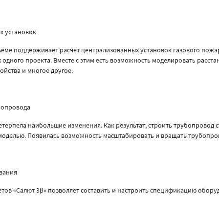
х установок
ъеме поддерживает расчет централизованных установок газового пожа
 одного проекта. Вместе с этим есть возможность моделировать расста
ойства и многое другое.
бопровода
етерпела наибольшие изменения. Как результат, строить трубопровод 
оделью. Появилась возможность масштабировать и вращать трубопровод,
вания
етов «Салют 3β» позволяет составить и настроить спецификацию оборуд