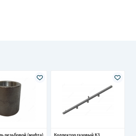
ь резьбовой (муфта)
Коллектор газовый К3