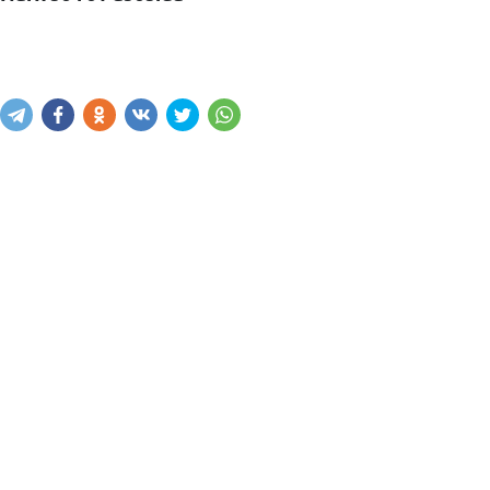
Narxni bilish
Xabar yuborish