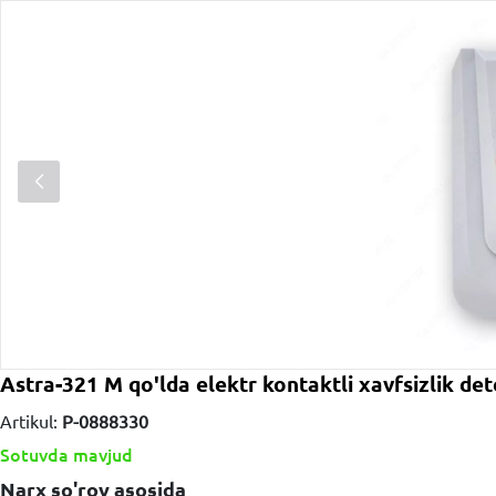
Astra-321 M qo'lda elektr kontaktli xavfsizlik det
Artikul:
P-0888330
Sotuvda mavjud
Narx so'rov asosida