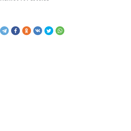
Narxni bilish
Xabar yuborish