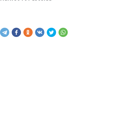
Narxni bilish
Xabar yuborish