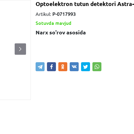
Optoelektron tutun detektori Astra-
Artikul:
P-0717993
Sotuvda mavjud
Narx so'rov asosida
Narxni bilish
Xabar yuborish